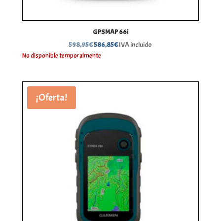
GPSMAP 66i
El
El
598,95
€
586,85
€
IVA incluido
precio
precio
No disponible temporalmente
original
actual
era:
es:
598,95€.
586,85€.
¡Oferta!