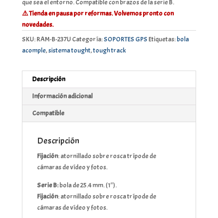
que sea el entorno. Compatible con brazos de la serie B.
⚠️ Tienda en pausa por reformas. Volvemos pronto con
novedades.
SKU:
RAM-B-237U
Categoría:
SOPORTES GPS
Etiquetas:
bola
acomple
,
sistema tought
,
tough track
Descripción
Información adicional
Compatible
Descripción
Fijación
: atornillado sobre rosca trípode de
cámaras de vídeo y fotos.
Serie B:
bola de 25.4 mm. (1″).
Fijación
: atornillado sobre rosca trípode de
cámaras de vídeo y fotos.