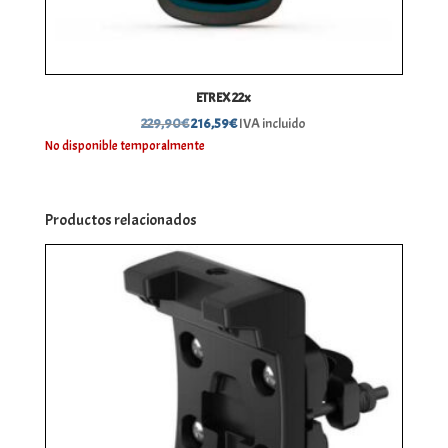
ETREX 22x
El
El
229,90
€
216,59
€
IVA incluido
precio
precio
No disponible temporalmente
original
actual
era:
es:
229,90€.
216,59€.
Productos relacionados