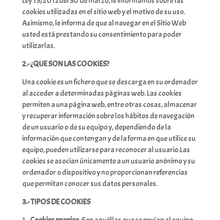
Ley 13/2012del 30 de marzo, le informamos sobre las
cookies utilizadas en el sitio web y el motivo de su uso.
Asimismo, le informa de que al navegar en el Sitio Web
usted está prestando su consentimiento para poder
utilizarlas.
2.- ¿QUE SON LAS COOKIES?
Una cookie es un fichero que se descarga en su ordenador
al acceder a determinadas páginas web. Las cookies
permiten a una página web, entre otras cosas, almacenar
y recuperar información sobre los hábitos de navegación
de un usuario o de su equipo y, dependiendo de la
información que contengan y de la forma en que utilice su
equipo, pueden utilizarse para reconocer al usuario.Las
cookies se asocian únicamente a un usuario anónimo y su
ordenador o dispositivo y no proporcionan referencias
que permitan conocer sus datos personales.
3.- TIPOS DE COOKIES