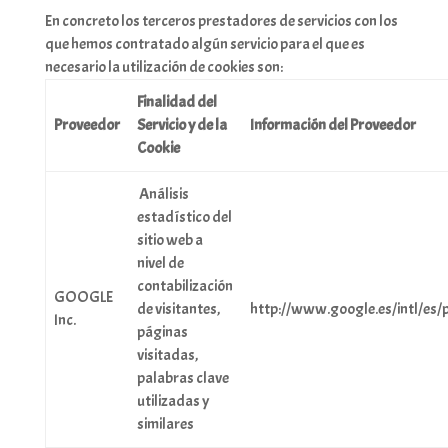
En concreto los terceros prestadores de servicios con los
que hemos contratado algún servicio para el que es
necesario la utilización de cookies son:
Finalidad del
Proveedor
Servicio y de la
Información del Proveedor
Cookie
Análisis
estadístico del
sitio web a
nivel de
contabilización
GOOGLE
de visitantes,
http://www.google.es/intl/es/p
Inc.
páginas
visitadas,
palabras clave
utilizadas y
similares