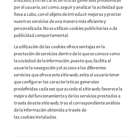
utilizado, y otras características generales predefinidas
por el usuario, así como, seguir y analizar la actividad que
lleva a cabo, con el objeto de introducir mejoras y prestar
nuestros servicios de una manera más eficiente y
personalizada. No se utilizan cookies publicitarias o de
publicidad comportamental.
La utilización de las cookies ofrece ventajas en la
prestación de servicios dentro de lo que se conoce como
la sociedad de la información, puesto que, facilita al
usuario la navegación y el acceso a los diferentes
servicios que ofrece este sitio web; evita al usuario tener
que configurar las características generales
predefinidas cada vez que accede al sitio web; favorece la
mejora del funcionamiento y de los servicios prestados a
través de este sitio web, tras el correspondiente análisis
de la información obtenida a través de
las cookies instaladas.