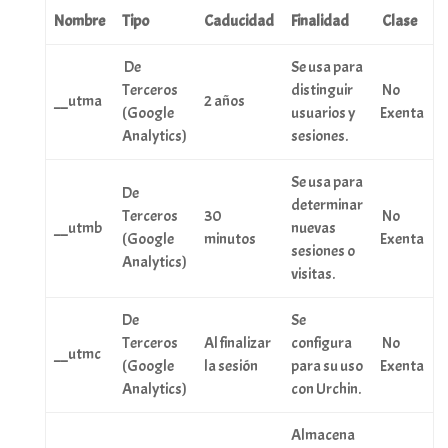
Nombre
Tipo
Caducidad
Finalidad
Clase
De
Se usa para
Terceros
distinguir
No
__utma
2 años
(Google
usuarios y
Exenta
Analytics)
sesiones.
Se usa para
De
determinar
Terceros
30
No
__utmb
nuevas
(Google
minutos
Exenta
sesiones o
Analytics)
visitas.
De
Se
Terceros
Al finalizar
configura
No
__utmc
(Google
la sesión
para su uso
Exenta
Analytics)
con Urchin.
Almacena