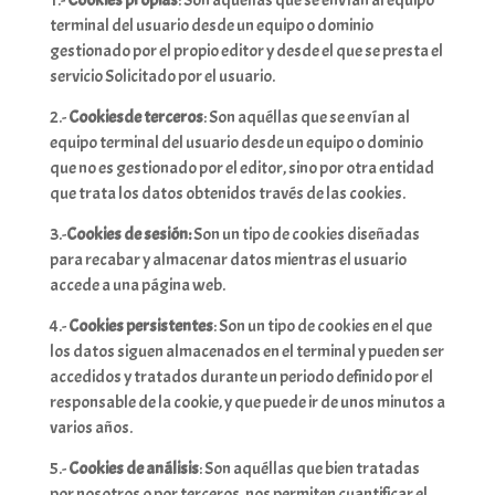
1.-
Cookies propias
: Son aquéllas que se envían al equipo
terminal del usuario desde un equipo o dominio
gestionado por el propio editor y desde el que se presta el
servicio Solicitado por el usuario.
2.-
Cookiesde terceros
: Son aquéllas que se envían al
equipo terminal del usuario desde un equipo o dominio
que no es gestionado por el editor, sino por otra entidad
que trata los datos obtenidos través de las cookies.
3.-
Cookies de sesión:
Son un tipo de cookies diseñadas
para recabar y almacenar datos mientras el usuario
accede a una página web.
4.-
Cookies persistentes
: Son un tipo de cookies en el que
los datos siguen almacenados en el terminal y pueden ser
accedidos y tratados durante un periodo definido por el
responsable de la cookie, y que puede ir de unos minutos a
varios años.
5.-
Cookies de análisis
: Son aquéllas que bien tratadas
por nosotros o por terceros, nos permiten cuantificar el