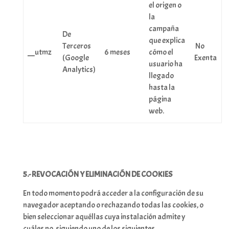
el origen o
la
campaña
De
que explica
Terceros
No
__utmz
6 meses
cómo el
(Google
Exenta
usuario ha
Analytics)
llegado
hasta la
página
web.
5.- REVOCACIÓN Y ELIMINACIÓN DE COOKIES
En todo momento podrá acceder a la configuración de su
navegador aceptando o rechazando todas las cookies, o
bien seleccionar aquéllas cuya instalación admite y
cuáles no, siguiendo uno de los siguientes