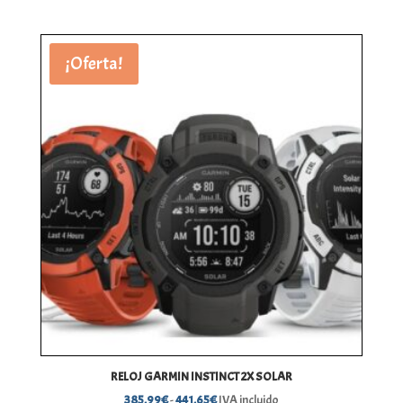
¡Oferta!
RELOJ GARMIN INSTINCT 2X SOLAR
Rango
385,99
€
-
441,65
€
IVA incluido