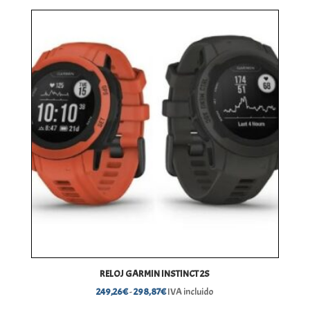
precios:
desde
349,69€
hasta
369,66€
RELOJ GARMIN INSTINCT 2S
Rango
249,26
€
-
298,87
€
IVA incluido
de