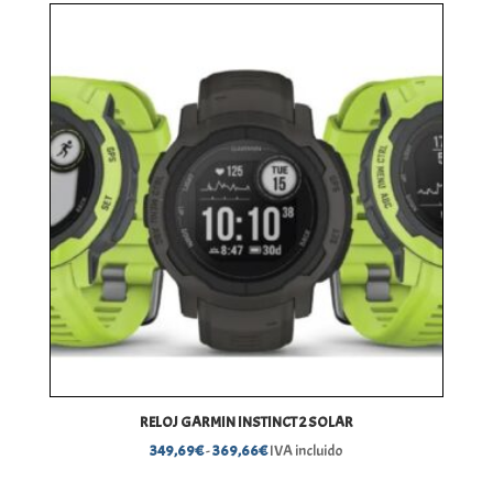
desde
249,99€
hasta
349,99€
RELOJ GARMIN INSTINCT 2 SOLAR
Rango
349,69
€
-
369,66
€
IVA incluido
de