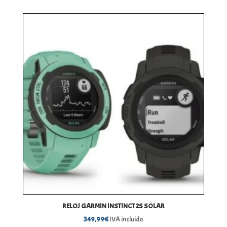
precios:
desde
249,26€
hasta
298,87€
RELOJ GARMIN INSTINCT 2S SOLAR
349,99
€
IVA incluido