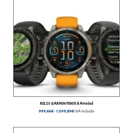
RELOJ GARMIN FENIX 8 Amoled
Rango
999,46
€
-
1.099,89
€
IVA incluido
de
precios:
desde