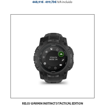
Rango
448,91
€
-
499,73
€
IVA incluido
de
precios:
desde
448,91€
hasta
499,73€
RELOJ GARMIN INSTINCT 3 TACTICAL EDITION