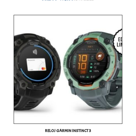
de
precios:
desde
385,99€
hasta
441,65€
RELOJ GARMIN INSTINCT 3