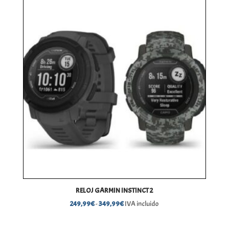
RELOJ GARMIN INSTINCT 2
Rango
249,99
€
-
349,99
€
IVA incluido
de
precios: