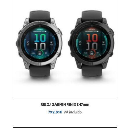
999,46€
hasta
1.099,89€
RELOJ GARMIN FENIX E 47mm
799,81
€
IVA incluido