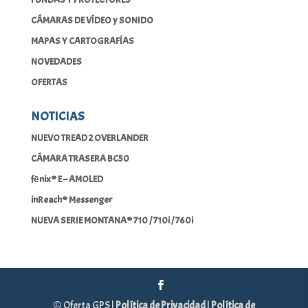
CÁMARAS DE VÍDEO y SONIDO
MAPAS Y CARTOGRAFÍAS
NOVEDADES
OFERTAS
NOTICIAS
NUEVO TREAD 2 OVERLANDER
CÁMARA TRASERA BC50
fēnix® E – AMOLED
inReach® Messenger
NUEVA SERIE MONTANA® 710 / 710i / 760i
© Oferta GPS |
Política de Privacidad
|
Política de