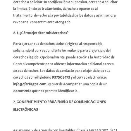
derecho a solicitar su rectificación o supresión, derecho a solicitar
la limitación de su tratamiento, derecho a oponerse al
tratamiento, derecho a la portabilidad de los datos y así mismo, a
revocar el consentimiento otorgado.
6.1. ¿Cómo ejercitar mis derechos?
Para ejercer sus derechos, debe dirigirse al responsable,
solicitando el correspondiente formulario para el ejercicio del
derecho elegido. Opcionalmente, puede acudir a la Autoridad de
Control competente para obtener información adicional acerca
de sus derechos. Los datos de contacto para el ejercicio de sus
derechos son el teléfono
937508173
y el correo electrónico:
info@ofertagps.com
. Recuerde acompañar una copia de un
documento que nos permita identificarle.
CONSENTIMIENTO PARA ENVÍO DE COMUNICACIONES
ELECTRÓNICAS
Así mismo, y de acuerdo con lo establecido en la Ley 34/2002, de 11