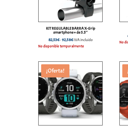
KIT REGULABLE BARRA X-Grip
smartphone + de 5.5″
Rango
82,53
€
-
92,58
€
IVA incluido
No di
de
No disponible temporalmente
precios:
desde
82,53€
¡Oferta!
hasta
92,58€