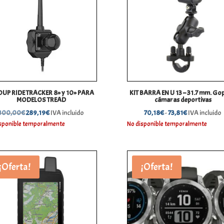
UP RIDE TRACKER 8» y 10» PARA
KIT BARRA EN U 13 – 31.7 mm. Go
MODELOS TREAD
cámaras deportivas
El
El
Rango
300,00
€
289,19
€
IVA incluido
70,18
€
-
73,81
€
IVA incluido
precio
precio
de
sponible temporalmente
No disponible temporalmente
original
actual
precios:
era:
es:
desde
300,00€.
289,19€.
70,18€
¡Oferta!
¡Oferta!
hasta
73,81€