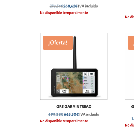
El
El
279,51
€
268,62
€
IVA incluido
precio
precio
No disponible temporalmente
No di
original
actual
era:
es:
279,51€.
268,62€.
¡Oferta!
GPS GARMIN TREAD
G
El
El
699,38
€
665,50
€
IVA incluido
1
precio
precio
No disponible temporalmente
No di
original
actual