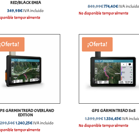
RED/BLACK EMEA
El
El
849,99
€
774,40
€
IVA incluid
349,98
€
IVA incluido
precio
precio
No disponible temporalmente
sponible temporalmente
original
actual
era:
es:
849,99€.
774,40€.
¡Oferta!
¡Oferta!
PS GARMIN TREAD OVERLAND
GPS GARMIN TREAD SxS
EDITION
El
El
1.399,99
€
1.336,45
€
IVA inclui
El
El
.299,54
€
1.240,25
€
IVA incluido
precio
precio
No disponible temporalmente
precio
precio
sponible temporalmente
original
actual
original
actual