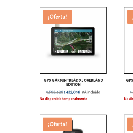
era:
es:
699,38€.
665,50€.
¡Oferta!
GPS GARMIN TREAD XL OVERLAND
GPS
EDITION
El
El
1.503,62
€
1.432,01
€
IVA incluido
1
precio
precio
No disponible temporalmente
No di
original
actual
era:
es:
1.503,62€.
1.432,01€.
¡Oferta!