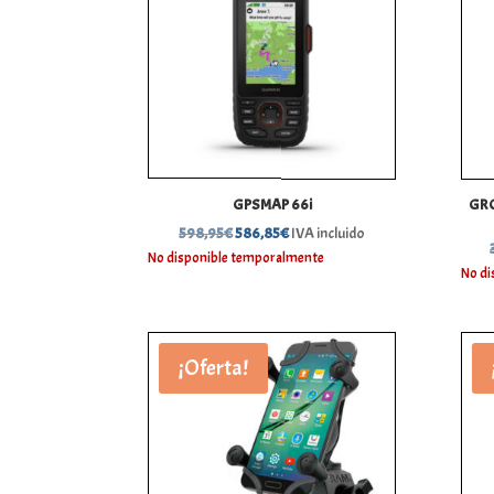
GPSMAP 66i
GRO
El
El
598,95
€
586,85
€
IVA incluido
precio
precio
No disponible temporalmente
No di
original
actual
era:
es:
598,95€.
586,85€.
¡Oferta!