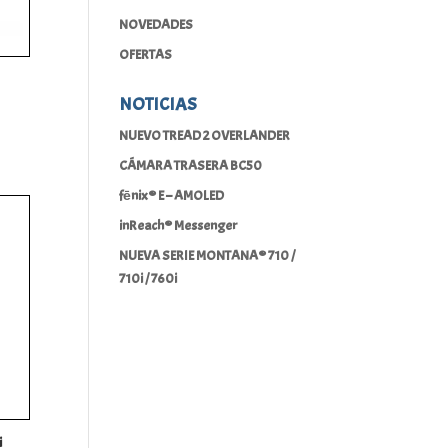
NOVEDADES
OFERTAS
NOTICIAS
o
NUEVO TREAD 2 OVERLANDER
CÁMARA TRASERA BC50
fēnix® E – AMOLED
inReach® Messenger
NUEVA SERIE MONTANA® 710 /
710i / 760i
i