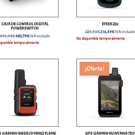
CAJA DE CONTROL DIGITAL
ETREX 22x
POWERSWITCH
El
El
229,90
€
216,59
€
IVA incluid
El
El
499,98
€
482,79
€
IVA incluido
precio
precio
No disponible temporalmente
precio
precio
sponible temporalmente
original
actual
original
actual
era:
es:
era:
es:
229,90€.
216,59€.
499,98€.
482,79€.
¡Oferta!
 GARMIN INREACH MINI2 FLAME
GPS GARMIN MONTANA 750