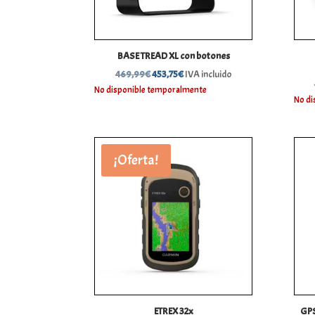
BASE TREAD XL con botones
El
El
469,99
€
453,75
€
IVA incluido
precio
precio
No disponible temporalmente
No di
original
actual
era:
es:
469,99€.
453,75€.
¡Oferta!
ETREX 32x
GPS