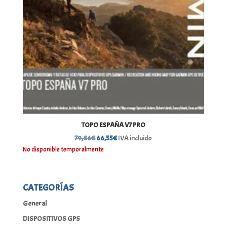
TOPO ESPAÑA V7 PRO
El
El
79,86
€
66,55
€
IVA incluido
precio
precio
No disponible temporalmente
original
actual
era:
es:
79,86€.
66,55€.
CATEGORÍAS
General
DISPOSITIVOS GPS