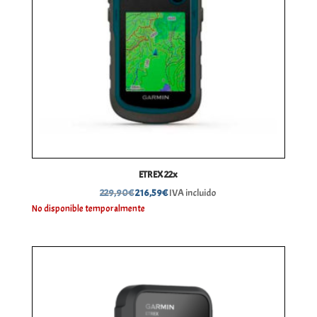
ETREX 22x
El
El
229,90
€
216,59
€
IVA incluido
precio
precio
No disponible temporalmente
original
actual
era:
es:
229,90€.
216,59€.