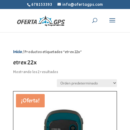
678153393
info@ofertagps.com
Inicio
/ Productos etiquetados “etrex 22x”
etrex 22x
Mostrando los 2 resultados
¡Oferta!