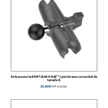
Bola accesoria RAM® (Add-A-Ball™) para brazos con socket de
tamaño B.
20,86
€
IVA incluido