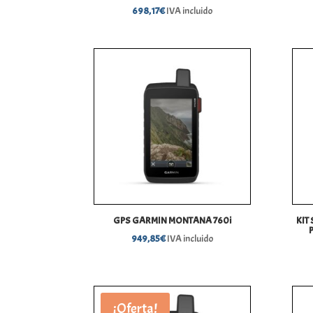
698,17
€
IVA incluido
GPS GARMIN MONTANA 760i
KIT
949,85
€
IVA incluido
¡Oferta!