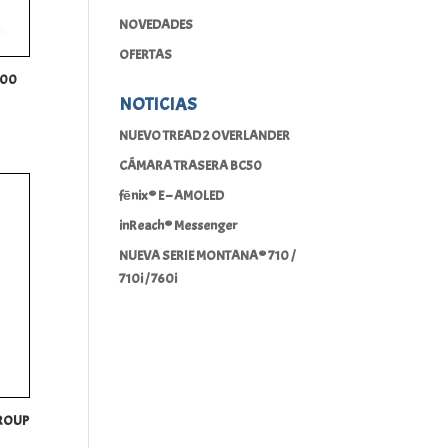
NOVEDADES
OFERTAS
700
NOTICIAS
NUEVO TREAD 2 OVERLANDER
CÁMARA TRASERA BC50
fēnix® E – AMOLED
inReach® Messenger
NUEVA SERIE MONTANA® 710 /
710i / 760i
GROUP