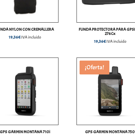
UNDA NYLON CON CREMALLERA
FUNDA PROTECTORA PARA GP
276Cx
19,36
€
IVA incluido
19,36
€
IVA incluido
¡Oferta!
GPS GARMIN MONTANA 710i
GPS GARMIN MONTANA 750