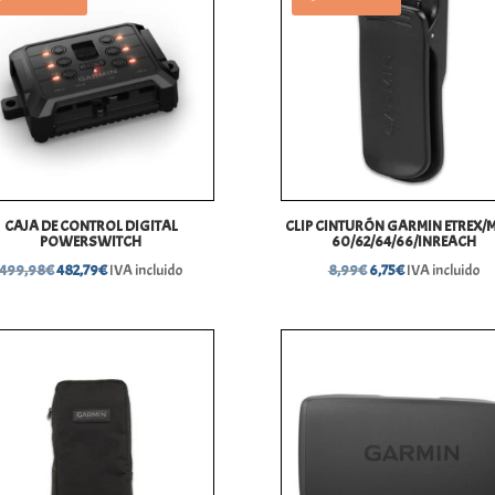
CAJA DE CONTROL DIGITAL
CLIP CINTURÓN GARMIN ETREX/
POWERSWITCH
60/62/64/66/INREACH
El
El
El
El
499,98
€
482,79
€
IVA incluido
8,99
€
6,75
€
IVA incluido
precio
precio
precio
precio
original
actual
original
actual
era:
es:
era:
es:
499,98€.
482,79€.
8,99€.
6,75€.