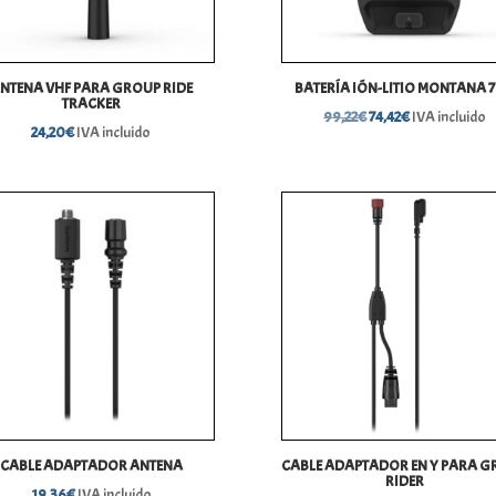
NTENA VHF PARA GROUP RIDE
BATERÍA IÓN-LITIO MONTANA 
TRACKER
El
El
99,22
€
74,42
€
IVA incluido
24,20
€
IVA incluido
precio
precio
original
actual
era:
es:
99,22€.
74,42€.
CABLE ADAPTADOR ANTENA
CABLE ADAPTADOR EN Y PARA 
RIDER
19,36
€
IVA incluido