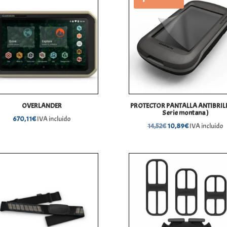
OVERLANDER
PROTECTOR PANTALLA ANTIBRILL
Serie montana )
670,11
€
IVA incluido
El
El
14,52
€
10,89
€
IVA incluido
precio
precio
original
actual
era:
es:
14,52€.
10,89€.