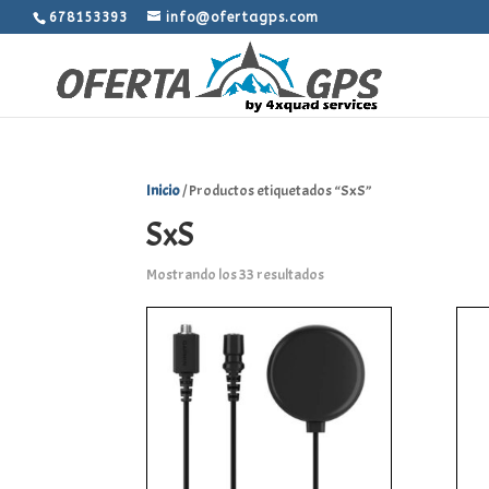
678153393
info@ofertagps.com
Inicio
/ Productos etiquetados “SxS”
SxS
Mostrando los 33 resultados