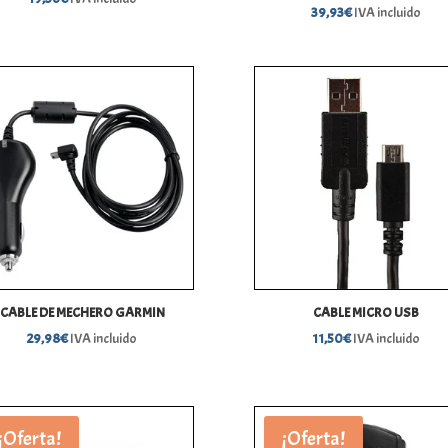
39,93
€
IVA incluido
CABLE DE MECHERO GARMIN
CABLE MICRO USB
29,98
€
IVA incluido
11,50
€
IVA incluido
¡Oferta!
¡Oferta!