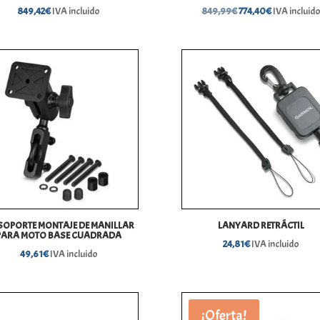
El
El
849,42
€
IVA incluido
849,99
€
774,40
€
IVA incluid
precio
precio
original
actual
era:
es:
849,99€.
774,40€.
 SOPORTE MONTAJE DE MANILLAR
LANYARD RETRÁCTIL
PARA MOTO BASE CUADRADA
24,81
€
IVA incluido
49,61
€
IVA incluido
¡Oferta!