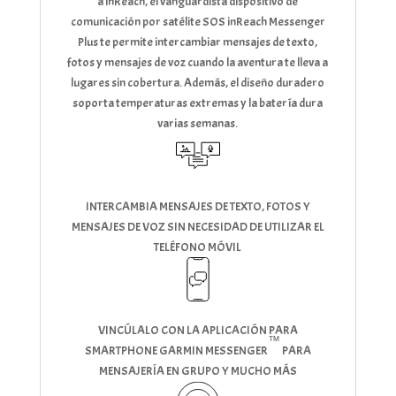
a inReach, el vanguardista dispositivo de
comunicación por satélite SOS inReach Messenger
Plus te permite intercambiar mensajes de texto,
fotos y mensajes de voz cuando la aventura te lleva a
lugares sin cobertura. Además, el diseño duradero
soporta temperaturas extremas y la batería dura
varias semanas.
INTERCAMBIA MENSAJES DE TEXTO, FOTOS Y
MENSAJES DE VOZ SIN NECESIDAD DE UTILIZAR EL
TELÉFONO MÓVIL
VINCÚLALO CON LA APLICACIÓN PARA
™
SMARTPHONE GARMIN MESSENGER
PARA
MENSAJERÍA EN GRUPO Y MUCHO MÁS