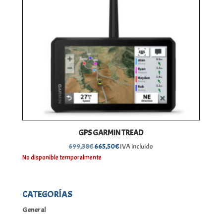
GPS GARMIN TREAD
El
El
699,38
€
665,50
€
IVA incluido
precio
precio
No disponible temporalmente
original
actual
era:
es:
699,38€.
665,50€.
CATEGORÍAS
General