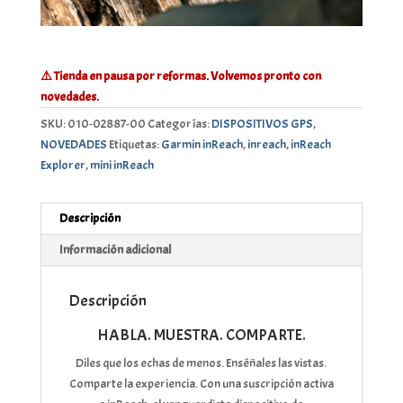
⚠️ Tienda en pausa por reformas. Volvemos pronto con
novedades.
SKU:
010-02887-00
Categorías:
DISPOSITIVOS GPS
,
NOVEDADES
Etiquetas:
Garmin inReach
,
inreach
,
inReach
Explorer
,
mini inReach
Descripción
Información adicional
Descripción
HABLA. MUESTRA. COMPARTE.
Diles que los echas de menos. Enséñales las vistas.
Comparte la experiencia. Con una suscripción activa