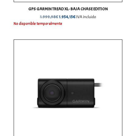
GPS GARMIN TREAD XL- BAJA CHASE EDITION
El
El
1.999,98
€
1.954,15
€
IVA incluido
precio
precio
No disponible temporalmente
original
actual
era:
es:
1.999,98€.
1.954,15€.