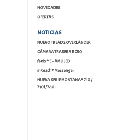
NOVEDADES
OFERTAS
NOTICIAS
NUEVO TREAD 2 OVERLANDER
CÁMARA TRASERA BC50
fēnix® E – AMOLED
inReach® Messenger
NUEVA SERIE MONTANA® 710 /
710i / 760i