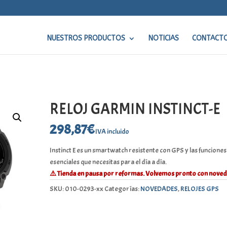
NUESTROS PRODUCTOS
NOTICIAS
CONTACT
RELOJ GARMIN INSTINCT-E
298,87
€
IVA incluido
Instinct E es un smartwatch resistente con GPS y las funciones
esenciales que necesitas para el día a día.
⚠️ Tienda en pausa por reformas. Volvemos pronto con noved
SKU:
010-0293-xx
Categorías:
NOVEDADES
,
RELOJES GPS