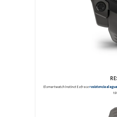
RE
El smartwatch Instinct E ofrece
resistencia al agu
té