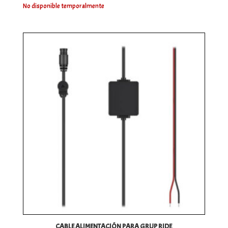
precio
precio
No disponible temporalmente
original
actual
era:
es:
699,38€.
665,50€.
CABLE ALIMENTACIÓN PARA GRUP RIDE