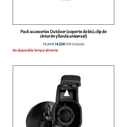
Pack accesorios Outdoor (soporte de bici, clip de
cinturón y funda universal)
El
El
19,36
€
14,52
€
IVA incluido
precio
precio
No disponible temporalmente
original
actual
era:
es:
19,36€.
14,52€.