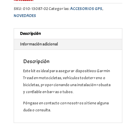
SKU:
010-13087-02
Categorías:
ACCESORIOS GPS
,
NOVEDADES
Descripción
Información adicional
Descripción
Este kit es ideal para asegurar dispositivos Garmin
Tread en motocicletas, vehículos todoterreno o
bicicletas, proporcionando una instalación robusta
y confiable en barras o tubos.
Póngase en contacto con nosotros si tiene alguna
duda o consulta.