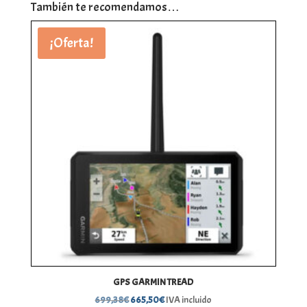
También te recomendamos…
¡Oferta!
GPS GARMIN TREAD
El
El
699,38
€
665,50
€
IVA incluido