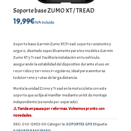
Soporte base ZUMO XT / TREAD
19,99
€
IVA incluido
Soporte base Garmin Zumo XT/Tread: soporte resistente y
seguro, diseñado específicamente para los modelos Garmin
Zumo XT y Tread. Facilita la instalación en tu vehículo,
asegurando la estabilidad del dispositivo durante el uso en
recorridos y terrenos irregulares, ideal para aventuras
todoterreno y rutas de larga distancia.
Monta la unidad Zūmo y Tread en la motocicleta con este
soporte que se fija al manillar mediante un kit de montaje
independiente (se vende por separado).
⚠️ Tienda en pausa por reformas. Volvemos pronto con
novedades.
SKU:
010-12953-00
Categoría:
SOPORTES GPS
Etiqueta:
SOPORTE BASE TREAD