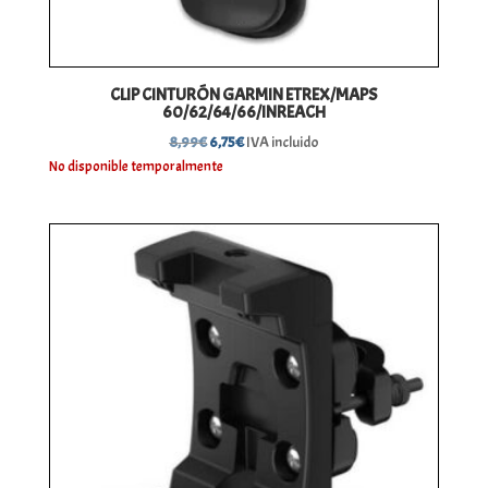
CLIP CINTURÓN GARMIN ETREX/MAPS
60/62/64/66/INREACH
El
El
8,99
€
6,75
€
IVA incluido
precio
precio
No disponible temporalmente
original
actual
era:
es:
8,99€.
6,75€.