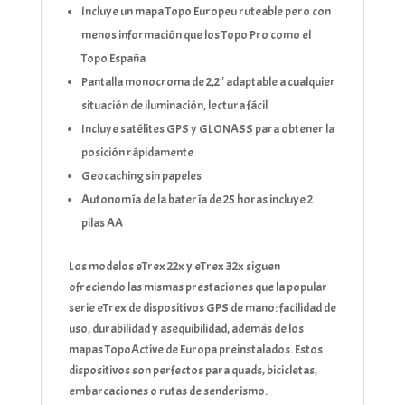
Incluye un mapa Topo Europeu ruteable pero con
menos información que los Topo Pro como el
Topo España
Pantalla monocroma de 2,2″ adaptable a cualquier
situación de iluminación, lectura fácil
Incluye satélites GPS y GLONASS para obtener la
posición rápidamente
Geocaching sin papeles
Autonomía de la batería de 25 horas incluye 2
pilas AA
Los modelos eTrex 22x y eTrex 32x siguen
ofreciendo las mismas prestaciones que la popular
serie eTrex de dispositivos GPS de mano: facilidad de
uso, durabilidad y asequibilidad, además de los
mapas TopoActive de Europa preinstalados. Estos
dispositivos son perfectos para quads, bicicletas,
embarcaciones o rutas de senderismo.