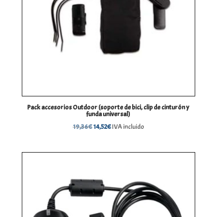
Pack accesorios Outdoor (soporte de bici, clip de cinturón y
funda universal)
El
El
19,36
€
14,52
€
IVA incluido
precio
precio
original
actual
era:
es:
19,36€.
14,52€.