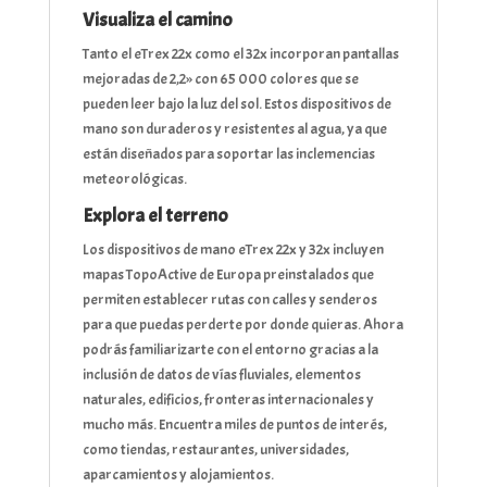
Visualiza el camino
Tanto el eTrex 22x como el 32x incorporan pantallas
mejoradas de 2,2» con 65 000 colores que se
pueden leer bajo la luz del sol. Estos dispositivos de
mano son duraderos y resistentes al agua, ya que
están diseñados para soportar las inclemencias
meteorológicas.
Explora el terreno
Los dispositivos de mano eTrex 22x y 32x incluyen
mapas TopoActive de Europa preinstalados que
permiten establecer rutas con calles y senderos
para que puedas perderte por donde quieras. Ahora
podrás familiarizarte con el entorno gracias a la
inclusión de datos de vías fluviales, elementos
naturales, edificios, fronteras internacionales y
mucho más. Encuentra miles de puntos de interés,
como tiendas, restaurantes, universidades,
aparcamientos y alojamientos.