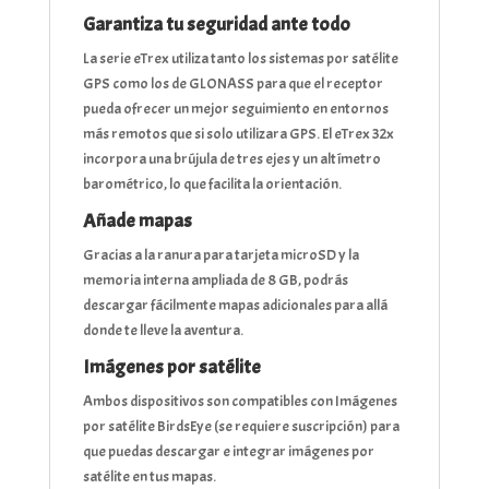
Garantiza tu seguridad ante todo
La serie eTrex utiliza tanto los sistemas por satélite
GPS como los de GLONASS para que el receptor
pueda ofrecer un mejor seguimiento en entornos
más remotos que si solo utilizara GPS. El eTrex 32x
incorpora una brújula de tres ejes y un altímetro
barométrico, lo que facilita la orientación.
Añade mapas
Gracias a la ranura para tarjeta microSD y la
memoria interna ampliada de 8 GB, podrás
descargar fácilmente mapas adicionales para allá
donde te lleve la aventura.
Imágenes por satélite
Ambos dispositivos son compatibles con Imágenes
por satélite BirdsEye (se requiere suscripción) para
que puedas descargar e integrar imágenes por
satélite en tus mapas.