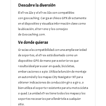
Descubre la diversión
El eTrex 22x y el eTrex 32x son compatibles
con geocaching. Carga archivos GPX directamente
en el dispositivo y visualiza información clave como
la ubicación, el terreno y los consejos
de Geocaching.com.
Ve donde quieras
Gracias a la compatibilidad con una amplia variedad
de soportes, el eTrex está diseñado como un
dispositivo GPS de mano para exteriores que
resulta ideal para usar en quads, bicicletas,
embarcaciones o a pie. Utiliza la función de montaje
en automóvil y los mapas City Navigator NT para
obtener indicaciones de conducción giro a giro, o
bien utiliza el soporte resistente para tu motocicleta
o quad. La unidad eTrex tiene todos los mapas y los
soportes necesarios para llevártela a cualquier
sitio.