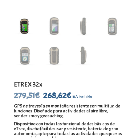
ETREX 32x
El
El
279,51
€
268,62
€
IVA incluido
precio
precio
GPS de travesía en montaña resistente con multitud de
original
actual
funciones. Diseñado para actividades al aire libre,
era:
es:
senderismo y geocaching.
279,51€.
268,62€.
Dispositivo con todas las funcionalidades básicas de
eTrex, diseño fácil de usar y resistente, batería de gran
autonomía, apto para todas las actividades que quieras