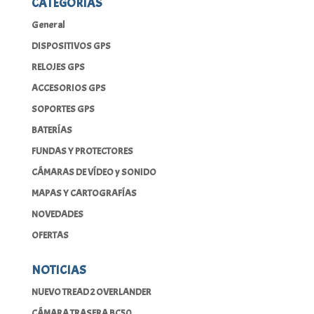
CATEGORÍAS
699,38€.
665,50€.
General
DISPOSITIVOS GPS
RELOJES GPS
ACCESORIOS GPS
SOPORTES GPS
BATERÍAS
FUNDAS Y PROTECTORES
CÁMARAS DE VÍDEO y SONIDO
MAPAS Y CARTOGRAFÍAS
NOVEDADES
OFERTAS
NOTICIAS
NUEVO TREAD 2 OVERLANDER
CÁMARA TRASERA BC50