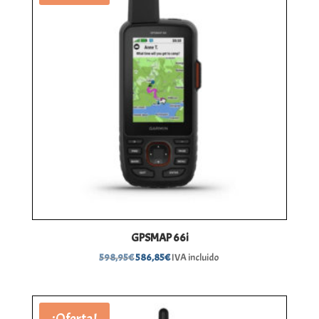
GPSMAP 66i
El
El
598,95
€
586,85
€
IVA incluido
precio
precio
original
actual
era:
es:
¡Oferta!