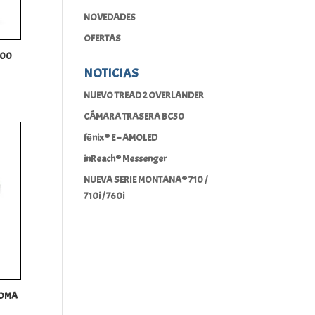
NOVEDADES
OFERTAS
700
NOTICIAS
NUEVO TREAD 2 OVERLANDER
CÁMARA TRASERA BC50
fēnix® E – AMOLED
inReach® Messenger
NUEVA SERIE MONTANA® 710 /
710i / 760i
TOMA