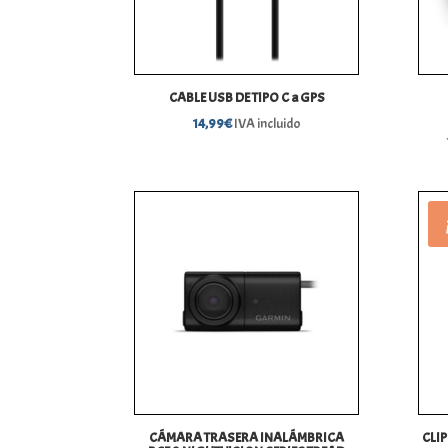
CABLE USB DE TIPO C a GPS
14,99
€
IVA incluido
CÁMARA TRASERA INALÁMBRICA
CLI