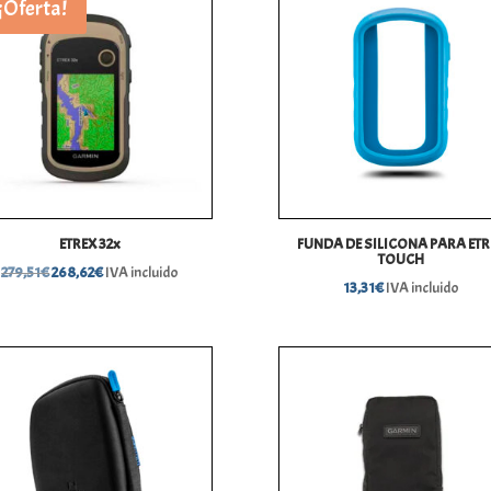
¡Oferta!
ETREX 32x
FUNDA DE SILICONA PARA ETR
TOUCH
El
El
279,51
€
268,62
€
IVA incluido
13,31
€
IVA incluido
precio
precio
original
actual
era:
es:
279,51€.
268,62€.