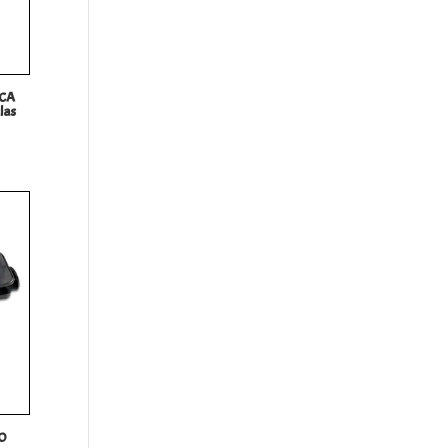
ICA
las
O