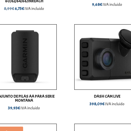
60/62/64/66/INREACH
9,68
€
IVA incluido
El
El
8,99
€
6,75
€
IVA incluido
precio
precio
original
actual
era:
es:
8,99€.
6,75€.
JUNTO DE PILAS AA PARA SERIE
DASH CAM LIVE
MONTANA
398,09
€
IVA incluido
39,93
€
IVA incluido