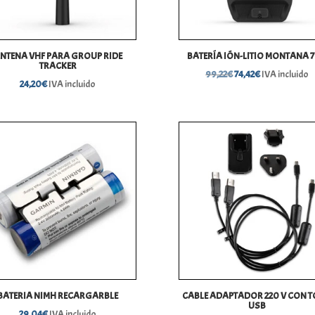
NTENA VHF PARA GROUP RIDE
BATERÍA IÓN-LITIO MONTANA 
TRACKER
El
El
99,22
€
74,42
€
IVA incluido
24,20
€
IVA incluido
precio
precio
original
actual
era:
es:
99,22€.
74,42€.
BATERIA NIMH RECARGARBLE
CABLE ADAPTADOR 220 V CON 
USB
29,04
€
IVA incluido