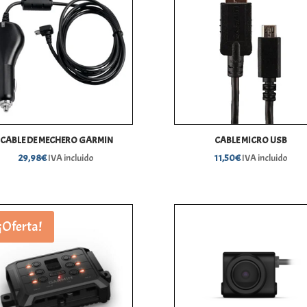
CABLE DE MECHERO GARMIN
CABLE MICRO USB
29,98
€
IVA incluido
11,50
€
IVA incluido
¡Oferta!