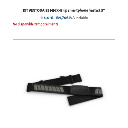
KIT VENTOSA 83 MM X-Grip smartphone hasta 5.5″
Rango
116,61
€
-
139,76
€
IVA incluido
de
No disponible temporalmente
precios:
desde
116,61€
hasta
139,76€