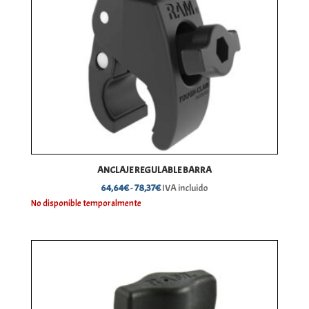
ANCLAJE REGULABLE BARRA
Rango
64,64
€
-
78,37
€
IVA incluido
de
No disponible temporalmente
precios:
desde
64,64€
hasta
78,37€