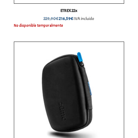
ETREX 22x
El
El
229,90
€
216,59
€
IVA incluido
precio
precio
No disponible temporalmente
original
actual
era:
es:
229,90€.
216,59€.