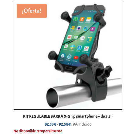
¡Oferta!
KIT REGULABLE BARRA X-Grip smartphone + de 5.5″
Rango
82,53
€
-
92,58
€
IVA incluido
de
No disponible temporalmente