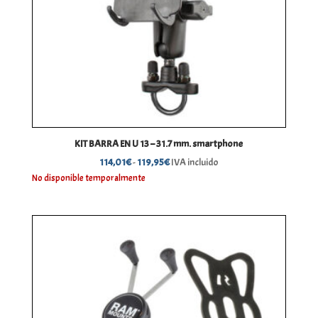
KIT BARRA EN U 13 – 31.7 mm. smartphone
Rango
114,01
€
-
119,95
€
IVA incluido
de
No disponible temporalmente
precios:
desde
114,01€
hasta
119,95€