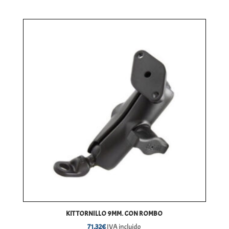
precios:
desde
82,53€
hasta
92,58€
KIT TORNILLO 9MM. CON ROMBO
71,32
€
IVA incluido