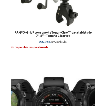
RAM® X-Grip® con soporte Tough-Claw™ para tablets de
7″-8″ – Tamaño C (corto)
225,06
€
IVA incluido
No disponible temporalmente