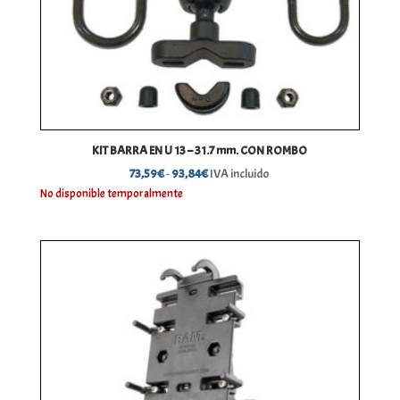
KIT BARRA EN U 13 – 31.7 mm. CON ROMBO
Rango
73,59
€
-
93,84
€
IVA incluido
de
No disponible temporalmente
precios:
desde
73,59€
hasta
93,84€