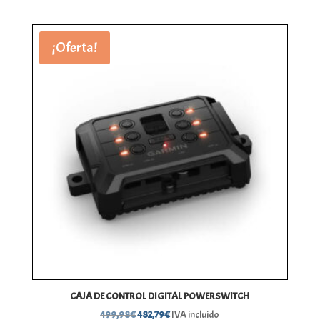
¡Oferta!
CAJA DE CONTROL DIGITAL POWERSWITCH
El
El
499,98
€
482,79
€
IVA incluido