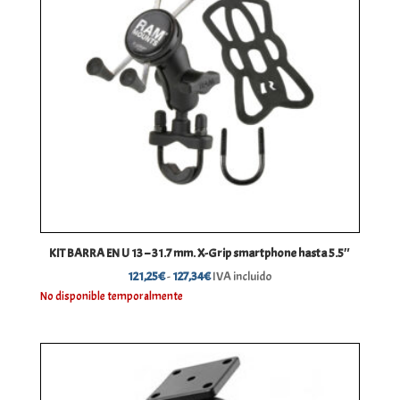
KIT BARRA EN U 13 – 31.7 mm. X-Grip smartphone hasta 5.5″
Rango
121,25
€
-
127,34
€
IVA incluido
de
No disponible temporalmente
precios:
desde
121,25€
hasta
127,34€