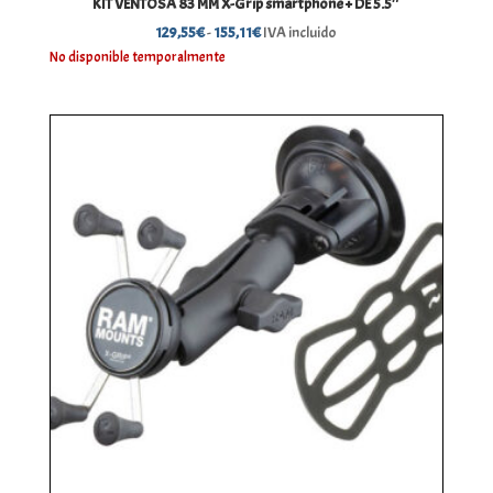
KIT VENTOSA 83 MM X-Grip smartphone + DE 5.5″
Rango
129,55
€
-
155,11
€
IVA incluido
de
No disponible temporalmente
precios:
desde
129,55€
hasta
155,11€