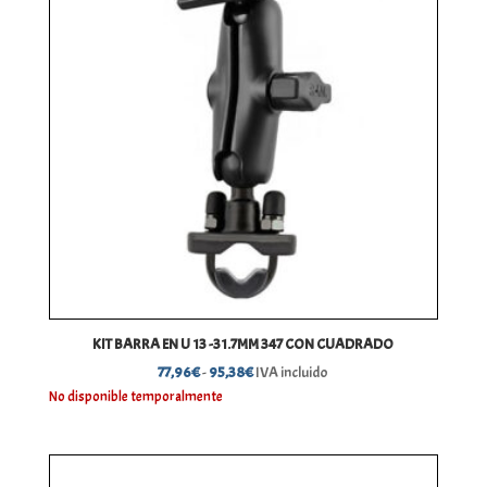
KIT BARRA EN U 13 -31.7MM 347 CON CUADRADO
Rango
77,96
€
-
95,38
€
IVA incluido
de
No disponible temporalmente
precios:
desde
77,96€