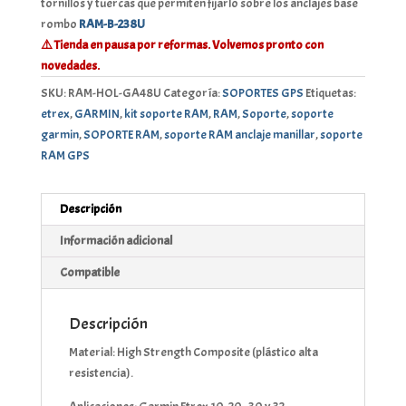
tornillos y tuercas que permiten fijarlo sobre los anclajes base
rombo
RAM-B-238U
⚠️ Tienda en pausa por reformas. Volvemos pronto con
novedades.
SKU:
RAM-HOL-GA48U
Categoría:
SOPORTES GPS
Etiquetas:
etrex
,
GARMIN
,
kit soporte RAM
,
RAM
,
Soporte
,
soporte
garmin
,
SOPORTE RAM
,
soporte RAM anclaje manillar
,
soporte
RAM GPS
Descripción
Información adicional
Compatible
Descripción
Material: High Strength Composite (plástico alta
resistencia).