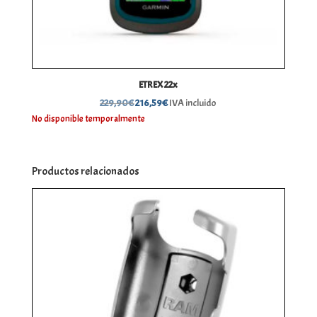
ETREX 22x
El
El
229,90
€
216,59
€
IVA incluido
precio
precio
No disponible temporalmente
original
actual
era:
es:
229,90€.
216,59€.
Productos relacionados