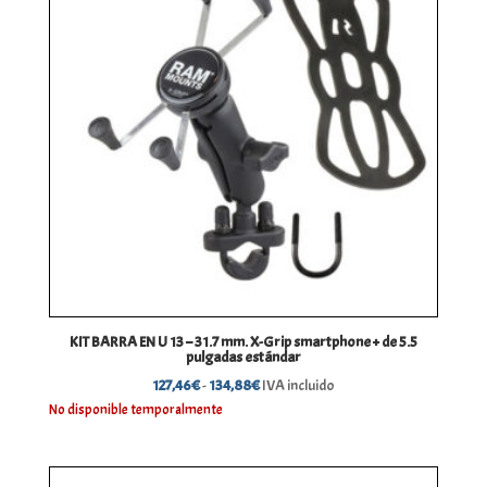
KIT BARRA EN U 13 – 31.7 mm. X-Grip smartphone + de 5.5
pulgadas estándar
Rango
127,46
€
-
134,88
€
IVA incluido
de
No disponible temporalmente
precios:
desde
127,46€