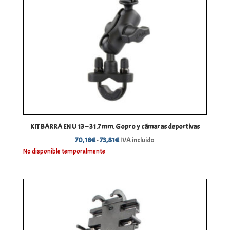
KIT BARRA EN U 13 – 31.7 mm. Gopro y cámaras deportivas
Rango
70,18
€
-
73,81
€
IVA incluido
de
No disponible temporalmente
precios:
desde
70,18€
hasta
73,81€