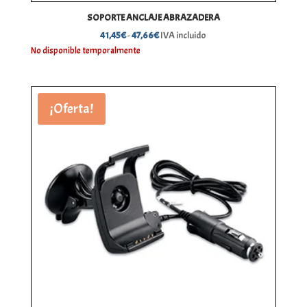
SOPORTE ANCLAJE ABRAZADERA
Rango
41,45
€
-
47,66
€
IVA incluido
de
No disponible temporalmente
precios:
desde
41,45€
¡Oferta!
hasta
47,66€