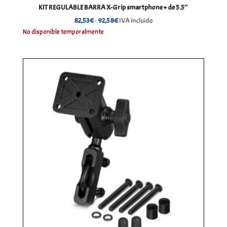
KIT REGULABLE BARRA X-Grip smartphone + de 5.5″
Rango
82,53
€
-
92,58
€
IVA incluido
de
No disponible temporalmente
precios:
desde
82,53€
hasta
92,58€