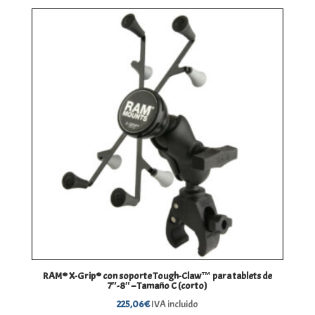
RAM® X-Grip® con soporte Tough-Claw™ para tablets de
7″-8″ – Tamaño C (corto)
225,06
€
IVA incluido