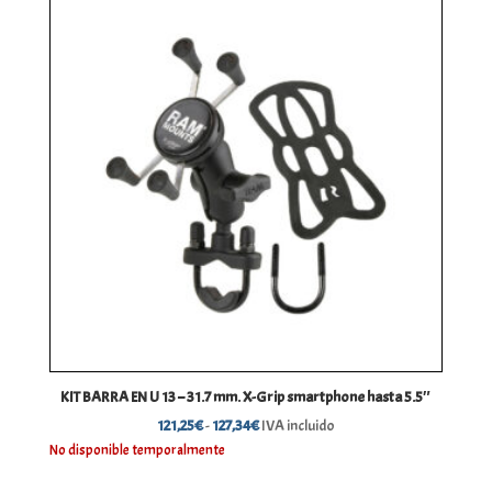
hasta
134,88€
KIT BARRA EN U 13 – 31.7 mm. X-Grip smartphone hasta 5.5″
Rango
121,25
€
-
127,34
€
IVA incluido
de
No disponible temporalmente
precios: