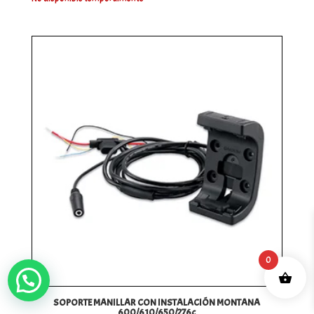
0
¿ Necesitas ayuda personalizada ?
SOPORTE MANILLAR CON INSTALACIÓN MONTANA
600/610/650/276c