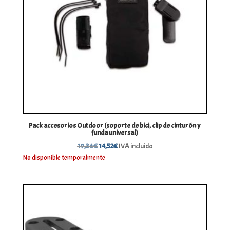
Pack accesorios Outdoor (soporte de bici, clip de cinturón y
funda universal)
El
El
19,36
€
14,52
€
IVA incluido
precio
precio
No disponible temporalmente
original
actual
era:
es:
19,36€.
14,52€.