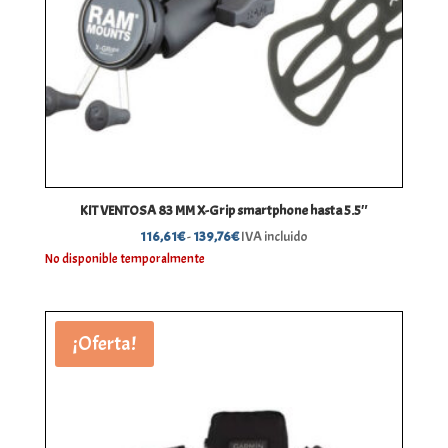
KIT VENTOSA 83 MM X-Grip smartphone hasta 5.5″
Rango
116,61
€
-
139,76
€
IVA incluido
de
No disponible temporalmente
precios:
desde
116,61€
¡Oferta!
hasta
139,76€