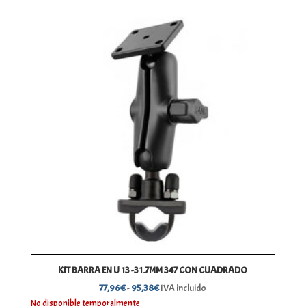
desde
121,25€
hasta
127,34€
KIT BARRA EN U 13 -31.7MM 347 CON CUADRADO
Rango
77,96
€
-
95,38
€
IVA incluido
de
No disponible temporalmente