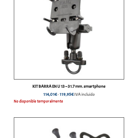
KIT BARRA EN U 13 – 31.7 mm. smartphone
Rango
114,01
€
-
119,95
€
IVA incluido
de
No disponible temporalmente
precios:
desde
114,01€
hasta
119,95€