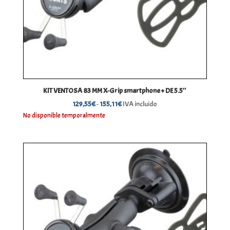
KIT VENTOSA 83 MM X-Grip smartphone + DE 5.5″
Rango
129,55
€
-
155,11
€
IVA incluido
de
No disponible temporalmente
precios:
desde
129,55€
hasta
155,11€